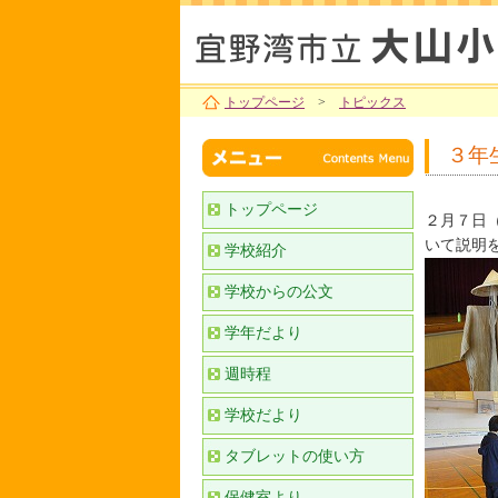
トップページ
>
トピックス
３年
トップページ
２月７日
いて説明
学校紹介
学校からの公文
学年だより
週時程
学校だより
タブレットの使い方
保健室より