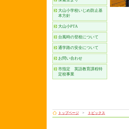
大山小学校いじめ防止基
本方針
大山小PTA
台風時の登校について
通学路の安全について
お問い合わせ
市指定 英語教育課程特
定校事業
トップページ
>
トピックス