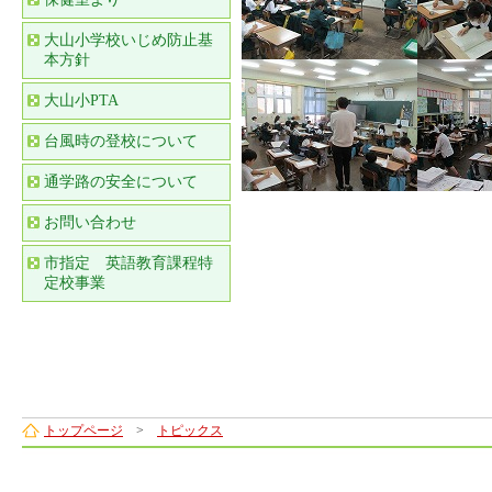
大山小学校いじめ防止基
本方針
大山小PTA
台風時の登校について
通学路の安全について
お問い合わせ
市指定 英語教育課程特
定校事業
トップページ
>
トピックス