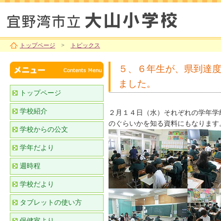
トップページ
>
トピックス
５、６年生が、県到達
ました。
トップページ
学校紹介
２月１４日（水）それぞれの学年学
のぐらいかを知る資料にもなります
学校からの公文
学年だより
週時程
学校だより
タブレットの使い方
保健室より