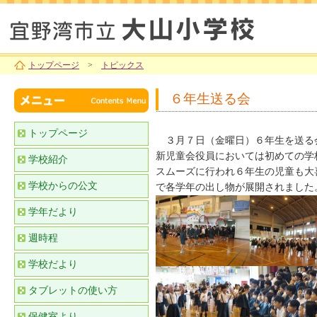
トップページ
>
トピックス
６年生送る会
トップページ
３月７日（金曜日）６年生を送る
新児童会役員においては初めての学
学校紹介
スムーズに行われ６年生の児童も大
学校からの公文
で各学年の出し物が展開されました
学年だより
週時程
学校だより
タブレットの使い方
保健室より