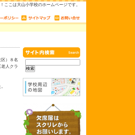
！ここは大山小学校のホームページです。
佐区）８名
区老人クラ
た。