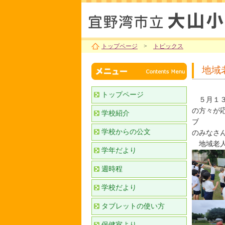
トップページ
>
トピックス
地域
トップページ
５月１３
の方々が
学校紹介
ブ
学校からの公文
のみなさ
地域老人
学年だより
週時程
学校だより
タブレットの使い方
保健室より