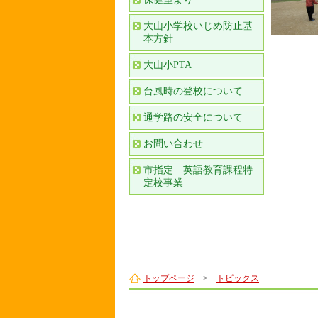
大山小学校いじめ防止基
本方針
大山小PTA
台風時の登校について
通学路の安全について
お問い合わせ
市指定 英語教育課程特
定校事業
トップページ
>
トピックス