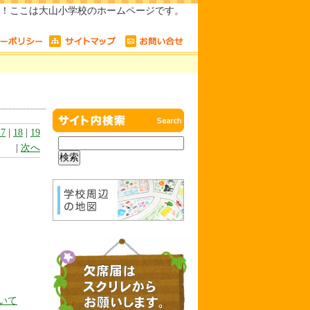
！ここは大山小学校のホームページです。
17
|
18
|
19
|
次へ
いて