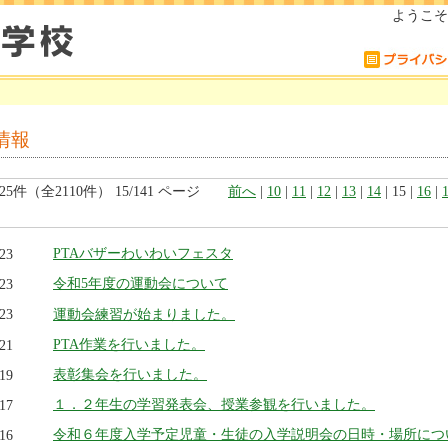
ようこそ
情報
225件（全2110件） 15/141 ページ
前へ
|
10
|
11
|
12
|
13
|
14
| 15 |
16
|
PTAバザーわいわいフェスタ
.23
令和5年度の運動会について
.23
運動会練習が始まりました。
.23
PTA作業を行いました。
.21
表彰集会を行いました。
.19
１．２年生の学習発表会、授業参観を行いました。
.17
令和６年度入学予定児童・生徒の入学説明会の日時・場所につ
.16