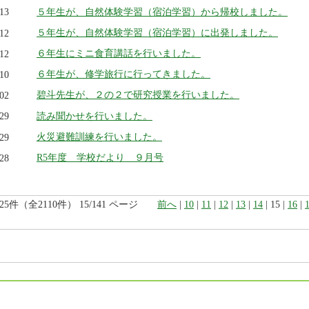
５年生が、自然体験学習（宿泊学習）から帰校しました。
.13
５年生が、自然体験学習（宿泊学習）に出発しました。
.12
６年生にミニ食育講話を行いました。
.12
６年生が、修学旅行に行ってきました。
.10
碧斗先生が、２の２で研究授業を行いました。
.02
読み聞かせを行いました。
.29
火災避難訓練を行いました。
.29
R5年度 学校だより ９月号
.28
225件（全2110件） 15/141 ページ
前へ
|
10
|
11
|
12
|
13
|
14
| 15 |
16
|