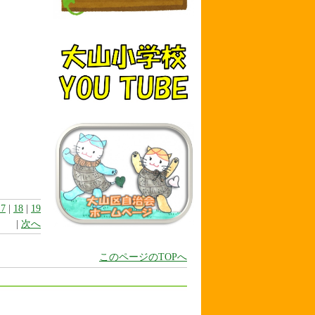
17
|
18
|
19
|
次へ
このページのTOPへ