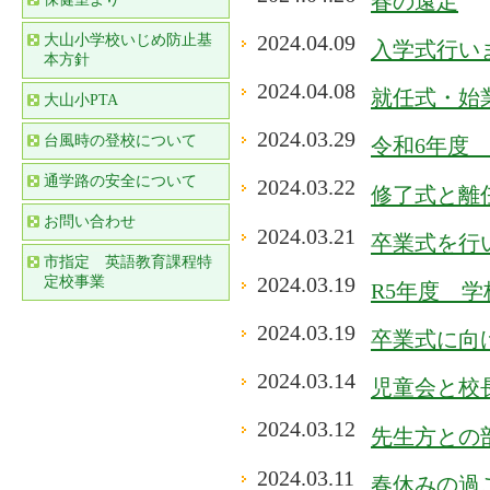
春の遠足
2024.04.09
大山小学校いじめ防止基
入学式行い
本方針
2024.04.08
就任式・始
大山小PTA
2024.03.29
台風時の登校について
令和6年度
通学路の安全について
2024.03.22
修了式と離
お問い合わせ
2024.03.21
卒業式を行
市指定 英語教育課程特
2024.03.19
定校事業
R5年度 学
2024.03.19
卒業式に向
2024.03.14
児童会と校
2024.03.12
先生方との
2024.03.11
春休みの過