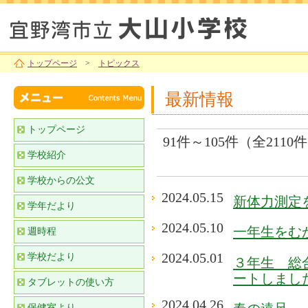
トップページ
>
トピックス
最新情報
トップページ
91件～105件（全2110
学校紹介
学校からの公文
2024.05.15
新体力測定
学年だより
2024.05.10
一年生をむ
週時程
2024.05.01
学校だより
３年生 総
ートしまし
タブレットの使い方
2024.04.26
保健室より